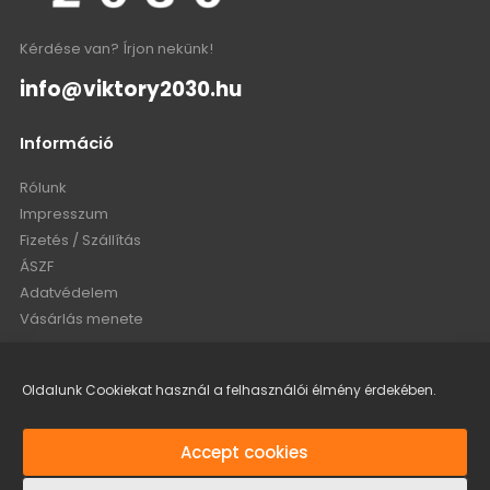
Kérdése van? Írjon nekünk!
info@viktory2030.hu
Információ
Rólunk
Impresszum
Fizetés / Szállítás
ÁSZF
Adatvédelem
Vásárlás menete
Fiókom
Oldalunk Cookiekat használ a felhasználói élmény érdekében.
Fiókom
Rendeléseim
Accept cookies
Bejelentkezés