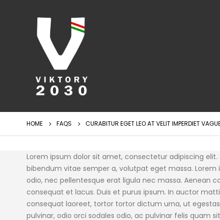
HOME
FAQS
CURABITUR EGET LEO AT VELIT IMPERDIET VAGUE
Lorem ipsum dolor sit amet, consectetur adipiscing elit. C
bibendum vitae semper a, volutpat eget massa. Lorem ipsu
odio, nec pellentesque erat ligula nec massa. Aenean con
consequat et lacus. Duis et purus ipsum. In auctor matti
consequat laoreet, tortor tortor dictum urna, ut egestas 
pulvinar, odio orci sodales odio, ac pulvinar felis quam sit