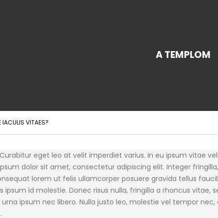
A TEMPLOM
 IACULIS VITAES?
urabitur eget leo at velit imperdiet varius. In eu ipsum vitae veli
m dolor sit amet, consectetur adipiscing elit. Integer fringilla,
sequat lorem ut felis ullamcorper posuere gravida tellus faucibu
s ipsum id molestie. Donec risus nulla, fringilla a rhoncus vita
urna ipsum nec libero. Nulla justo leo, molestie vel tempor nec, e
.