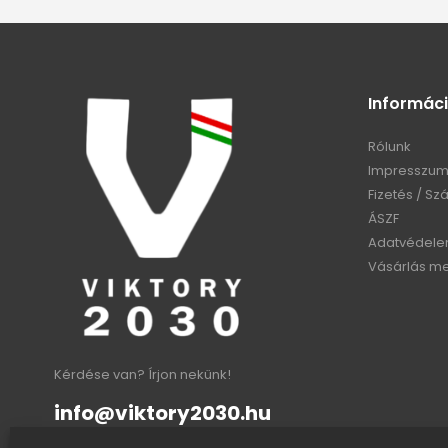
Informác
Rólunk
Impresszu
Fizetés / Szá
ÁSZF
Adatvédel
Vásárlás m
Kérdése van? Írjon nekünk!
info@viktory2030.hu