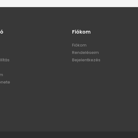
ió
Fiókom
Fiókom
m
Rendeléseim
llítás
Bejelentkezés
em
enete