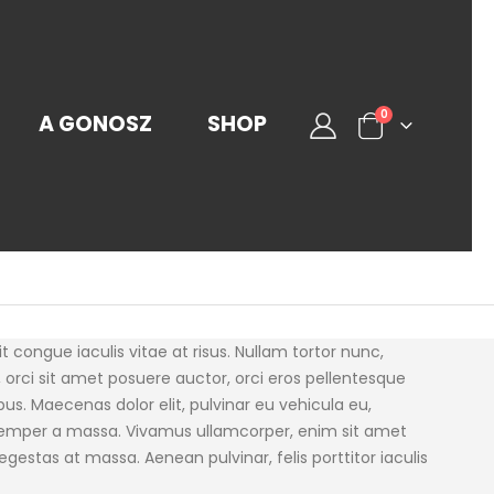
0
A GONOSZ
SHOP
t congue iaculis vitae at risus. Nullam tortor nunc,
 orci sit amet posuere auctor, orci eros pellentesque
s. Maecenas dolor elit, pulvinar eu vehicula eu,
e, semper a massa. Vivamus ullamcorper, enim sit amet
gestas at massa. Aenean pulvinar, felis porttitor iaculis