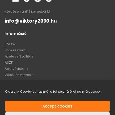
Kérdése van? Írjon nekünk!
info@viktory2030.hu
Információ
Rólunk
Impresszum
Fizetés / Szállítás
ÁSZF
Adatvédelem
Vásárlás menete
Fiókom
Oldalunk Cookiekat használ a felhasználói élmény érdekében.
Fiókom
Rendeléseim
Accept cookies
Bejelentkezés