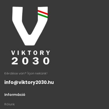
Kérdése van? Írjon nekünk!
info@viktory2030.hu
Információ
Rólunk