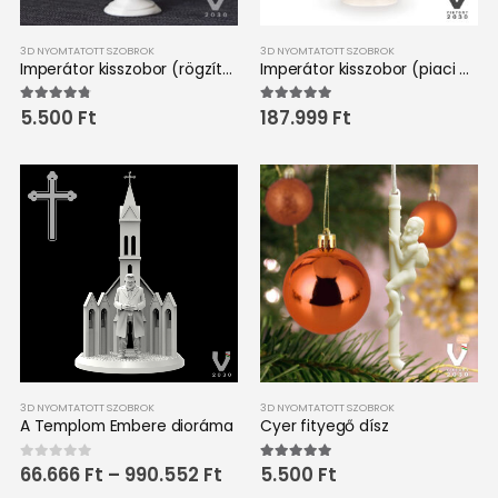
3D NYOMTATOTT SZOBROK
3D NYOMTATOTT SZOBROK
Imperátor kisszobor (rögzített áras)
Imperátor kisszobor (piaci áras)
5.500
Ft
187.999
Ft
4.67
out of 5
5.00
out of 5
3D NYOMTATOTT SZOBROK
3D NYOMTATOTT SZOBROK
A Templom Embere dioráma
Cyer fityegő dísz
Ártartomány:
66.666
Ft
–
990.552
Ft
5.500
Ft
0
out of 5
5.00
out of 5
66.666 Ft