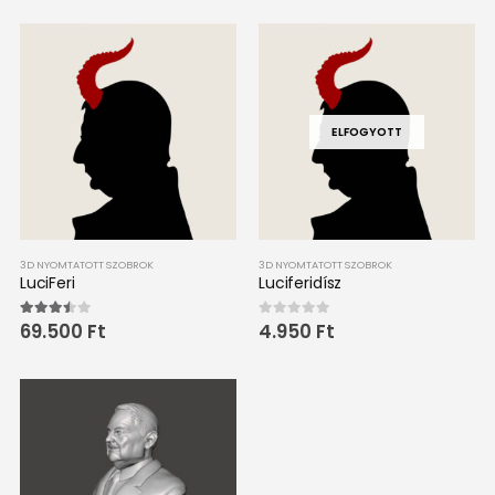
-
990.552 Ft
ELFOGYOTT
3D NYOMTATOTT SZOBROK
3D NYOMTATOTT SZOBROK
LuciFeri
Luciferidísz
69.500
Ft
4.950
Ft
3.40
out of 5
0
out of 5