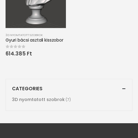
3D NYOMTATOTT SZOBROK
Gyuri bácsi asztali kisszobor
614.385
Ft
0
out of 5
CATEGORIES
3D nyomtatott szobrok
(7)