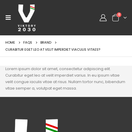
0
HOME
FAQS
BRAND
CURABITUR EGET LEO AT VELIT IMPERDIET VIACULIS VITAES?
Lorem ipsum dolor sit amet, consectetur adipiscing elit.
Curabitur eget leo at velit imperdiet varius. In eu ipsum vitae
velit congue iaculis vitae at risus. Nullam tortor nunc, bibendum
vitae semper a, volutpat eget massa.