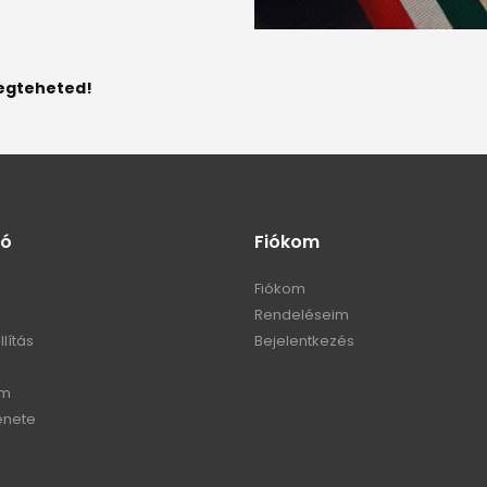
gteheted!
ió
Fiókom
Fiókom
m
Rendeléseim
llítás
Bejelentkezés
em
enete