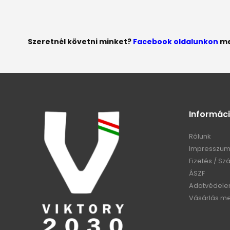
Szeretnél követni minket?
Facebook oldalunkon
me
Informác
Rólunk
Impresszu
Fizetés / Szá
ÁSZF
Adatvédel
Vásárlás m