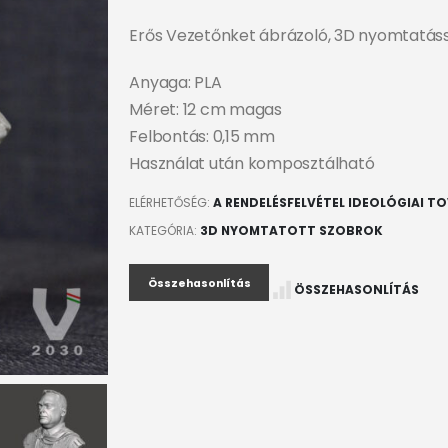
Erős Vezetőnket ábrázoló, 3D nyomtatással
Anyaga: PLA
Méret: 12 cm magas
Felbontás: 0,15 mm
Használat után komposztálható
ELÉRHETŐSÉG:
A RENDELÉSFELVÉTEL IDEOLÓGIAI T
KATEGÓRIA:
3D NYOMTATOTT SZOBROK
Összehasonlítás
ÖSSZEHASONLÍTÁS