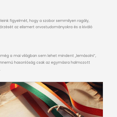
leink figyelmét, hogy a szobor semmilyen ragály,
rzését az elismert orvostudományokra és a kiváló
de még a mai világban sem lehet mindent „lemásolni”,
ndennemű hasonlóság csak az egymásra halmozott
.