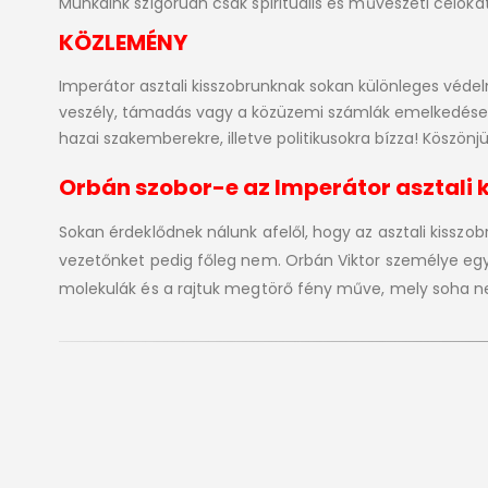
Munkáink szigorúan csak spirituális és művészeti célokat
KÖZLEMÉNY
Imperátor asztali kisszobrunknak sokan különleges védel
veszély, támadás vagy a közüzemi számlák emelkedése e
hazai szakemberekre, illetve politikusokra bízza! Köszönjü
Orbán szobor-e az Imperátor asztali 
Sokan érdeklődnek nálunk afelől, hogy az asztali kisszo
vezetőnket pedig főleg nem. Orbán Viktor személye e
molekulák és a rajtuk megtörő fény műve, mely soha nem