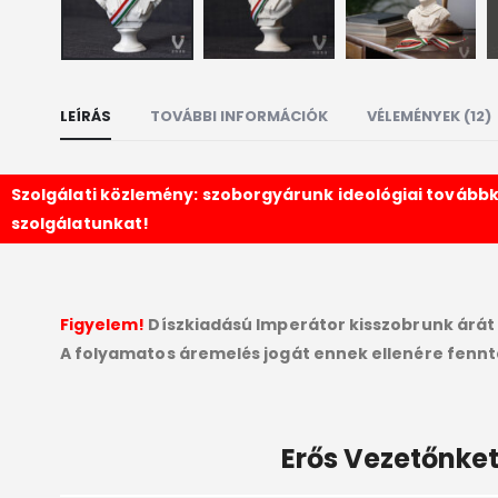
LEÍRÁS
TOVÁBBI INFORMÁCIÓK
VÉLEMÉNYEK (12)
Szolgálati közlemény: szoborgyárunk ideológiai továbbké
szolgálatunkat!
Figyelem!
Díszkiadású Imperátor kisszobrunk árát 
A folyamatos áremelés jogát ennek ellenére fennt
Erős Vezetőnket