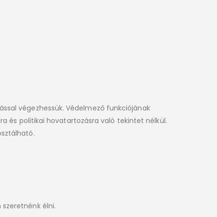
tással végezhessük. Védelmező funkciójának
 és politikai hovatartozásra való tekintet nélkül.
sztálható.
szeretnénk élni.