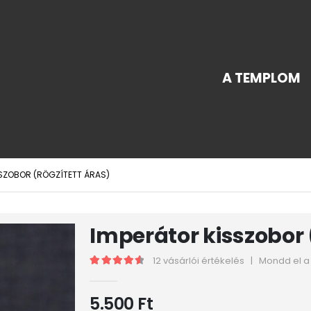
A TEMPLOM
SZOBOR (RÖGZÍTETT ÁRAS)
Imperátor kisszobor 
12
vásárlói értékelés
|
Mondd el 
4.67
out of 5
5.500
Ft