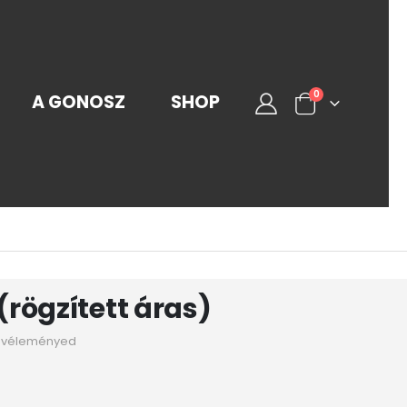
0
A GONOSZ
SHOP
(rögzített áras)
a véleményed