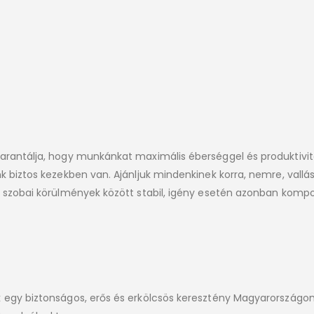
garantálja, hogy munkánkat maximális éberséggel és produktivi
 biztos kezekben van. Ajánljuk mindenkinek korra, nemre, vallásra
y szobai körülmények között stabil, igény esetén azonban kompo
 egy biztonságos, erős és erkölcsös keresztény Magyarországon 