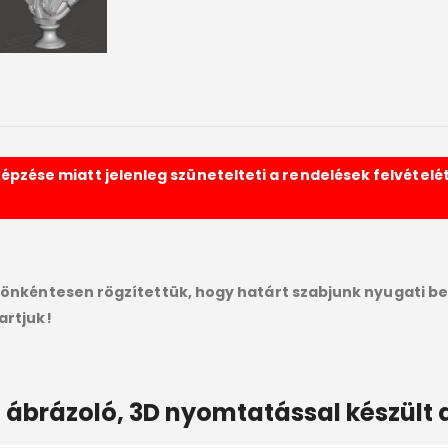
pzése miatt jelenleg szünetelteti a rendelések felvételét.
önkéntesen rögzítettük, hogy határt szabjunk nyugati be
artjuk!
 ábrázoló, 3D nyomtatással készült a