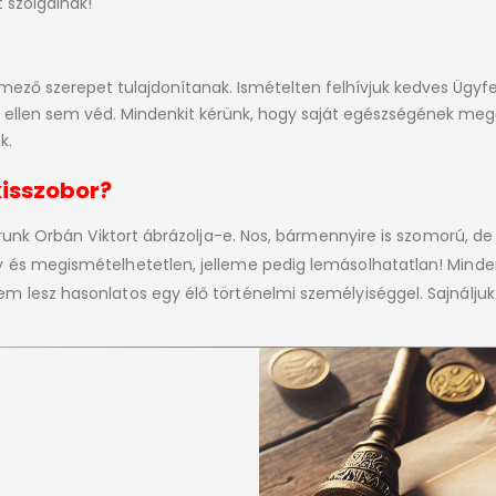
 szolgálnak!
mező szerepet tulajdonítanak. Ismételten felhívjuk kedves Ügyfe
llen sem véd. Mindenkit kérünk, hogy saját egészségének megő
k.
kisszobor?
brunk Orbán Viktort ábrázolja-e. Nos, bármennyire is szomorú, 
gy és megismételhetetlen, jelleme pedig lemásolhatatlan! Mi
 lesz hasonlatos egy élő történelmi személyiséggel. Sajnáljuk