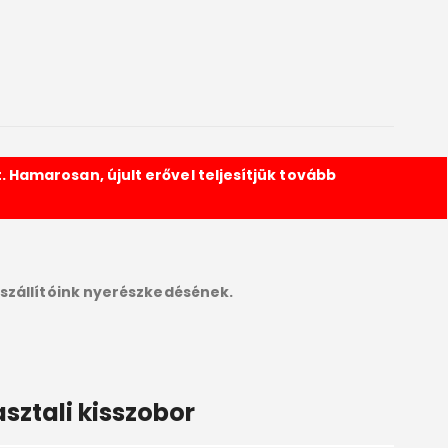
 Hamarosan, újult erővel teljesítjük tovább
szállítóink nyerészkedésének.
sztali kisszobor