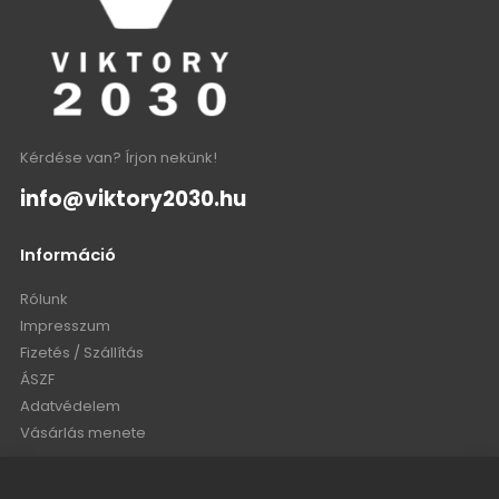
Kérdése van? Írjon nekünk!
info@viktory2030.hu
Információ
Rólunk
Impresszum
Fizetés / Szállítás
ÁSZF
Adatvédelem
Vásárlás menete
Fiókom