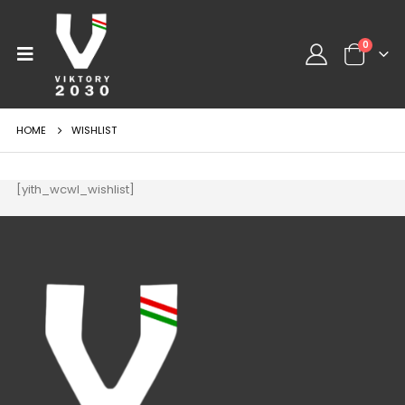
0
HOME
WISHLIST
[yith_wcwl_wishlist]